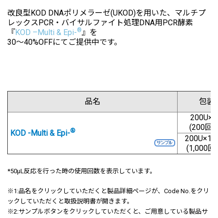
改良型KOD DNAポリメラーゼ(UKOD)を用いた、マルチプ
レックスPCR・バイサルファイト処理DNA用PCR酵素
®
『
KOD –Multi & Epi-
』を
30～40%OFF
にてご提供中です。
品名
包装
200U×
(200回用
®
KOD -Multi & Epi-
200U×1
(1,000回
*50μL反応を行った時の使用回数を表示しています。
※1:
品名をクリックしていただくと製品詳細ページが、Code No.をクリ
ックしていただくと取扱説明書が開きます。
※2:サンプルボタンをクリックしていただくと、ご用意している製品サ