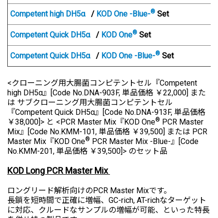
®
Competent high DH5α
/
KOD One -Blue-
Set
®
Competent Quick DH5α
/
KOD One
Set
®
Competent Quick DH5α
/
KOD One -Blue-
Set
<クローニング用大腸菌コンピテントセル『Competent
high DH5α』[Code No.DNA-903F, 単品価格 ￥22,000] また
は サブクローニング用大腸菌コンピテントセル
『Competent Quick DH5α』[Code No.DNA-913F, 単品価格
®
￥38,000]> と <PCR Master Mix『KOD One
PCR Master
Mix』[Code No.KMM-101, 単品価格 ￥39,500] または PCR
®
Master Mix
『KOD One
PCR Master
Mix -Blue-』[Code
No.KMM-201, 単品価格 ￥39,500]> のセット品
KOD Long PCR Master Mix
ロングリード解析向けのPCR Master Mixです。
長鎖を短時間で正確に増幅、GC-rich, AT-richなターゲット
に対応、クルードなサンプルの増幅が可能、といった特長