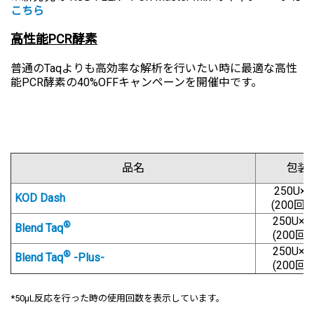
こちら
高性能PCR酵素
普通のTaqよりも高効率な解析を行いたい時に最適な高性
能PCR酵素の40%OFFキャンペーンを開催中です。
品名
包装
250U×
KOD Dash
(200回用
250U×
®
Blend Taq
(200回用
250U×
®
Blend Taq
-Plus-
(200回用
*50μL反応を行った時の使用回数を表示しています。