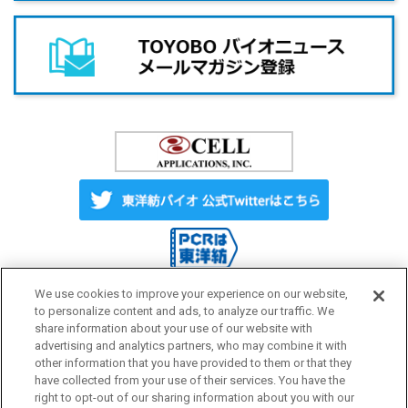
We use cookies to improve your experience on our website,
to personalize content and ads, to analyze our traffic. We
share information about your use of our website with
Label License
ご利用にあたって
advertising and analytics partners, who may combine it with
other information that you have provided to them or that they
have collected from your use of their services. You have the
プライバシーポリシー
サイトマップ
right to opt-out of our sharing information about you with our