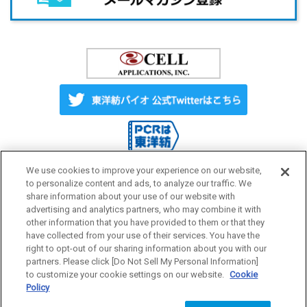
We use cookies to improve your experience on our website,
to personalize content and ads, to analyze our traffic. We
share information about your use of our website with
Label License
ご利用にあたって
advertising and analytics partners, who may combine it with
other information that you have provided to them or that they
have collected from your use of their services. You have the
プライバシーポリシー
サイトマップ
right to opt-out of our sharing information about you with our
partners. Please click [Do Not Sell My Personal Information]
to customize your cookie settings on our website.
Cookie
Policy
研究用試薬