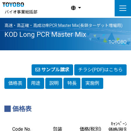
バイオ事業総括部
⾼速・⾼正確・⾼成功率PCR Master Mix(長鎖ターゲット増幅用)
KOD Long PCR Master Mix
TOYOBO
サンプル請求
チラシ(PDF)はこちら
価格表
用途
説明
特長
実施例
価格表
ｷｬﾝﾍﾟｰﾝ
Code No.
包装
価格(税別)
価格(税別)