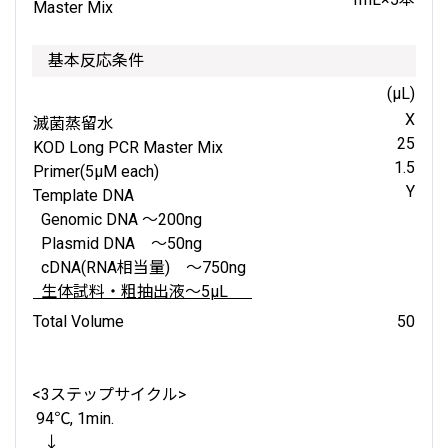
Master Mix
基本反応条件
(μL)
X
滅菌蒸留水
25
KOD Long PCR Master Mix
1.5
Primer(5μM each)
Y
Template DNA
Genomic DNA ～200ng
Plasmid DNA ～50ng
cDNA(RNA相当量) ～750ng
生体試料・粗抽出液～5μL
Total Volume
50
<3ステップサイクル>
94℃, 1min.
↓