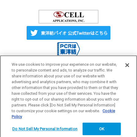
We use cookies to improve your experience on our website,
to personalize content and ads, to analyze our traffic. We
share information about your use of our website with
Label License
ご利用にあたって
advertising and analytics partners, who may combine it with
other information that you have provided to them or that they
have collected from your use of their services. You have the
プライバシーポリシー
サイトマップ
right to opt-out of our sharing information about you with our
partners. Please click [Do Not Sell My Personal Information]
to customize your cookie settings on our website.
Cookie
Policy
研究用試薬
Do Not Sell My Personal Information
OK
Copyright © 1996-2026 TOYOBO CO., LTD. All rights reserved.