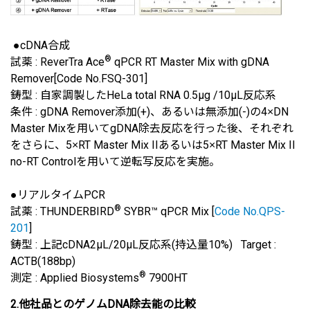
●cDNA合成
®
試薬 : ReverTra Ace
qPCR RT Master Mix with gDNA
Remover[Code No.FSQ-301]
鋳型 : 自家調製したHeLa total RNA 0.5μg /10μL反応系
条件 : gDNA Remover添加(+)、あるいは無添加(-)の4
DN
×
Master Mixを用いてgDNA除去反応を行った後、それぞれ
をさらに、5
RT Master Mix IIあるいは5
RT Master Mix II
×
×
no-RT Controlを用いて逆転写反応を実施。
●リアルタイムPCR
®
試薬 : THUNDERBIRD
SYBR™ qPCR Mix [
Code No.QPS-
201
]
鋳型 : 上記cDNA2μL/20μL反応系(持込量10%) Target :
ACTB(188bp)
®
測定 : Applied Biosystems
7900HT
2.他社品とのゲノムDNA除去能の比較