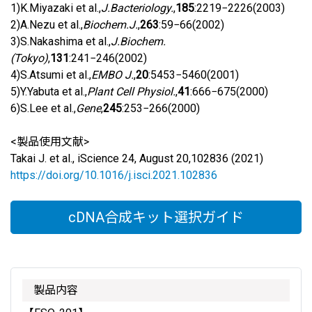
1)K.Miyazaki et al.,
J.Bacteriology.
,
185
:2219−2226(2003)
2)A.Nezu et al.,
Biochem.J.
,
263
:59−66(2002)
3)S.Nakashima et al.,
J.Biochem.
(Tokyo)
,
131
:241−246(2002)
4)S.Atsumi et al.,
EMBO J.
,
20
:5453−5460(2001)
5)Y.Yabuta et al.,
Plant Cell Physiol.
,
41
:666−675(2000)
6)S.Lee et al.,
Gene
,
245
:253−266(2000)
<製品使用文献>
Takai J. et al., iScience 24, August 20,102836 (2021)
https://doi.org/10.1016/j.isci.2021.102836
cDNA合成キット選択ガイド
製品内容