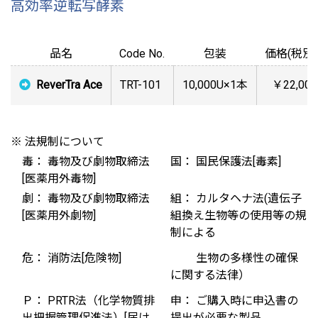
高効率逆転写酵素
品名
Code No.
包装
価格(税別)
ReverTra Ace
TRT-101
10,000U×1本
￥22,000
※ 法規制について
毒： 毒物及び劇物取締法
国： 国民保護法[毒素]
[医薬用外毒物]
劇： 毒物及び劇物取締法
組： カルタヘナ法(遺伝子
[医薬用外劇物]
組換え生物等の使用等の規
制による
危： 消防法[危険物]
生物の多様性の確保
に関する法律）
Ｐ： PRTR法（化学物質排
申： ご購入時に申込書の
出把握管理促進法）[届け
提出が必要な製品