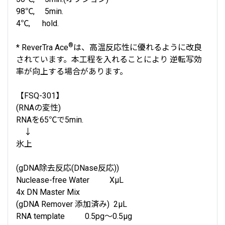
98℃, 5min.
4℃, hold.
®
* ReverTra Ace
は、高温反応性に優れるように改良
されています。本工程を入れることにより 逆転写効
率が向上する場合があります。
【FSQ-301】
(RNAの変性)
RNAを65℃で5min.
↓
氷上
(gDNA除去反応(DNase反応))
Nuclease-free Water XμL
4x DN Master Mix
(gDNA Remover 添加済み) 2μL
RNA template 0.5pg～0.5μg