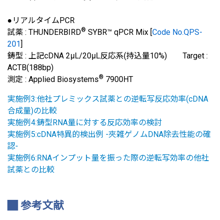
●リアルタイムPCR
®
試薬 : THUNDERBIRD
SYBR™ qPCR Mix [
Code No.QPS-
201
]
鋳型 : 上記cDNA 2μL/20μL反応系(持込量10%) Target :
ACTB(188bp)
®
測定 : Applied Biosystems
7900HT
実施例3:他社プレミックス試薬との逆転写反応効率(cDNA
合成量)の比較
実施例4:鋳型RNA量に対する反応効率の検討
実施例5:cDNA特異的検出例 -夾雑ゲノムDNA除去性能の確
認-
実施例6:RNAインプット量を振った際の逆転写効率の他社
試薬との比較
参考文献