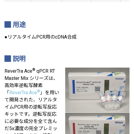
用途
●リアルタイムPCR用のcDNA合成
説明
®
ReverTra Ace
qPCR RT
Master Mix シリーズは、
高効率逆転写酵素
®
「
ReverTra Ace
」を用い
て開発された、リアルタ
イムPCR用の逆転写反応
キットです。逆転写反応
に必要な成分を全て含ん
だ5x濃度の完全プレミッ