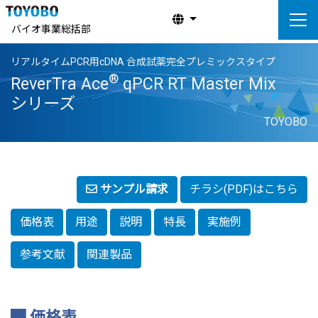
バイオ事業総括部
リアルタイムPCR用cDNA 合成試薬完全プレミックスタイプ
®
ReverTra Ace
qPCR RT Master Mix
シリーズ
TOYOBO
サンプル請求
チラシ(PDF)はこちら
価格表
用途
説明
特長
実施例
参考文献
関連製品
価格表