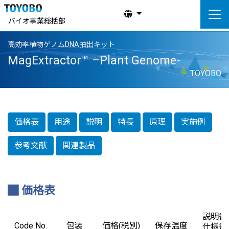
バイオ事業総括部
高効率植物ゲノムDNA抽出キット
MagExtractor™ –Plant Genome-
TOYOBO
価格表
用途
説明
特長
原理
実施例
参考文献
関連製品
価格表
説明書
Code No.
包装
価格(税別)
保存温度
仕様書