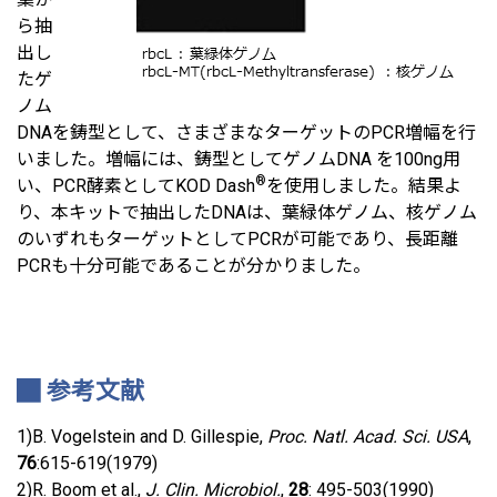
ら抽
出し
たゲ
ノム
DNAを鋳型として、さまざまなターゲットのPCR増幅を行
いました。増幅には、鋳型としてゲノムDNA を100ng用
®
い、PCR酵素としてKOD Dash
を使用しました。結果よ
り、本キットで抽出したDNAは、葉緑体ゲノム、核ゲノム
のいずれもターゲットとしてPCRが可能であり、長距離
PCRも十分可能であることが分かりました。
参考文献
1)B. Vogelstein and D. Gillespie,
Proc. Natl. Acad. Sci. USA
,
76
:615-619(1979)
2)R. Boom et al.,
J. Clin. Microbiol.
,
28
: 495-503(1990)