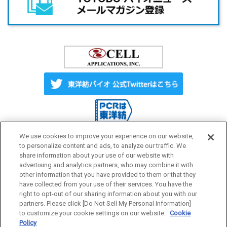
We use cookies to improve your experience on our website,
to personalize content and ads, to analyze our traffic. We
share information about your use of our website with
Label License
ご利用にあたって
advertising and analytics partners, who may combine it with
other information that you have provided to them or that they
have collected from your use of their services. You have the
プライバシーポリシー
サイトマップ
right to opt-out of our sharing information about you with our
partners. Please click [Do Not Sell My Personal Information]
to customize your cookie settings on our website.
Cookie
Policy
研究用試薬