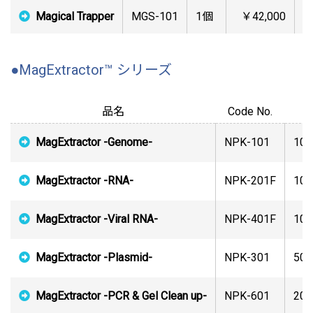
Magical Trapper
MGS-101
1個
￥42,000
●MagExtractor™ シリーズ
品名
Code No.
MagExtractor -Genome-
NPK-101
10
MagExtractor -RNA-
NPK-201F
10
MagExtractor -Viral RNA-
NPK-401F
10
MagExtractor -Plasmid-
NPK-301
50
MagExtractor -PCR & Gel Clean up-
NPK-601
20