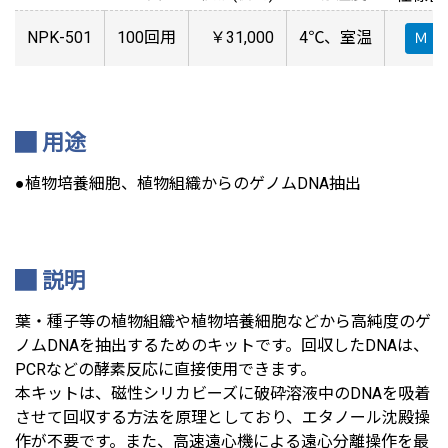
NPK-501
100回用
￥31,000
4℃、室温
Ｍ
用途
●植物培養細胞、植物組織からのゲノムDNA抽出
説明
葉・種子等の植物組織や植物培養細胞などから高純度のゲ
ノムDNAを抽出するためのキットです。回収したDNAは、
PCRなどの酵素反応に直接使用できます。
本キットは、磁性シリカビーズに破砕溶液中のDNAを吸着
させて回収する方法を原理としており、エタノール沈殿操
作が不要です。また、高速遠心機による遠心分離操作を最