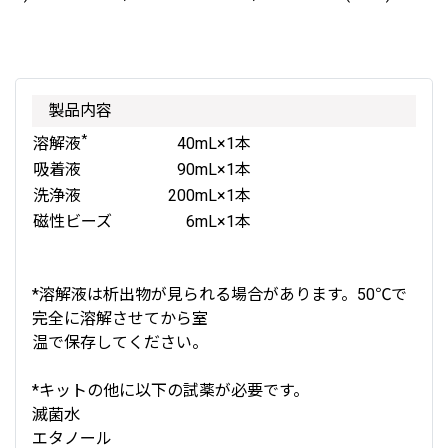
製品内容
*
溶解液
40mL×1本
吸着液
90mL×1本
洗浄液
200mL×1本
磁性ビーズ
6mL×1本
*溶解液は析出物が見られる場合があります。50℃で
完全に溶解させてから室
温で保存してください。
*キットの他に以下の試薬が必要です。
滅菌水
エタノール