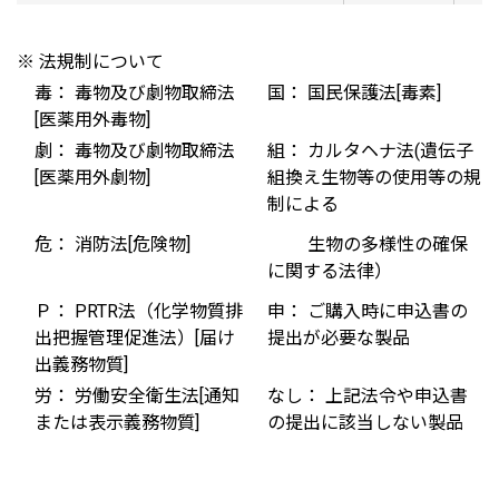
※ 法規制について
毒： 毒物及び劇物取締法
国： 国民保護法[毒素]
[医薬用外毒物]
劇： 毒物及び劇物取締法
組： カルタヘナ法(遺伝子
[医薬用外劇物]
組換え生物等の使用等の規
制による
危： 消防法[危険物]
生物の多様性の確保
に関する法律）
Ｐ： PRTR法（化学物質排
申： ご購入時に申込書の
出把握管理促進法）[届け
提出が必要な製品
出義務物質]
労： 労働安全衛生法[通知
なし： 上記法令や申込書
または表示義務物質]
の提出に該当しない製品