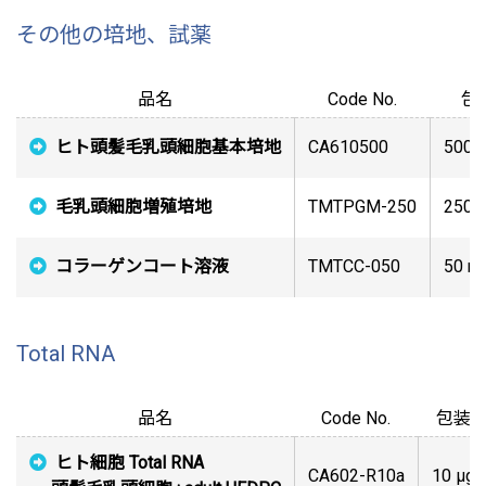
その他の培地、試薬
品名
Code No.
包
ヒト頭髪毛乳頭細胞基本培地
CA610500
500 
毛乳頭細胞増殖培地
TMTPGM-250
250 
コラーゲンコート溶液
TMTCC-050
50 ml
Total RNA
品名
Code No.
包装
ヒト細胞 Total RNA
CA602-R10a
10 μg