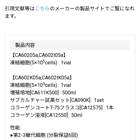
引用文献等は
こちら
のメーカーの製品サイトでご覧になれ
ます。
製品内容
【CA60205a,CA602t05a】
5
凍結細胞(5×10
cells) : 1vial
【CA602K05a,CA602tK05a】
5
凍結細胞(5×10
cells) : 1vial
増殖培地[CA611K500] : 500ml
サブカルチャー試薬セット[CA090K] : 1set
コラーゲンコートT-75フラスコ[CA12575] : 1本
コラーゲン溶液[CA12550] : 50ml
性能:
●第2-3継代細胞 (分裂保証6回)