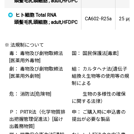
頭髪毛乳頭細胞 ; adult,HFDPC
ヒト細胞 Total RNA
CA602-R25a
25 μg
頭髪毛乳頭細胞 ; adult,HFDPC
※ 法規制について
毒： 毒物及び劇物取締法
国： 国民保護法[毒素]
[医薬用外毒物]
劇： 毒物及び劇物取締法
組： カルタヘナ法(遺伝子
[医薬用外劇物]
組換え生物等の使用等の規
制による
危： 消防法[危険物]
生物の多様性の確保
に関する法律）
Ｐ： PRTR法（化学物質排
申： ご購入時に申込書の
出把握管理促進法）[届け
提出が必要な製品
出義務物質]