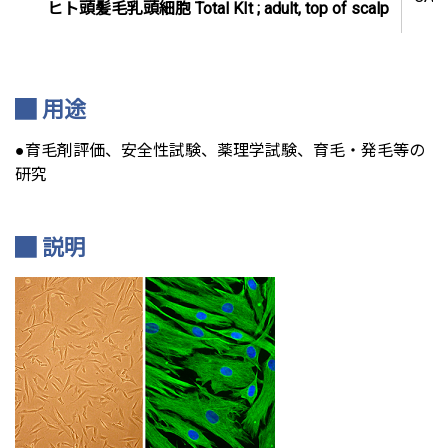
ヒト頭髪毛乳頭細胞 Total KIt ; adult, top of scalp
用途
●育毛剤評価、安全性試験、薬理学試験、育毛・発毛等の
研究
説明