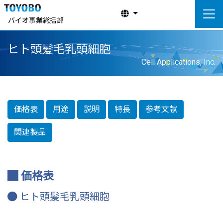
バイオ事業総括部
ヒト頭髪毛乳頭細胞
Cell Applications, Inc.
価格表
用途
説明
特長
参考文献
関連製品
価格表
ヒト頭髪毛乳頭細胞