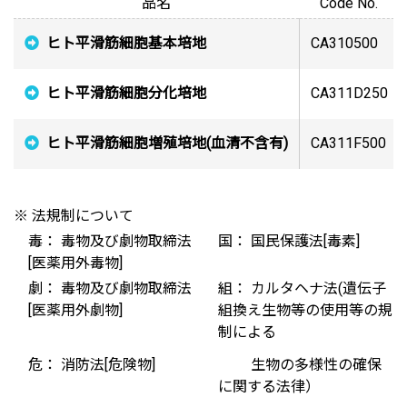
品名
Code No.
ヒト平滑筋細胞基本培地
CA310500
ヒト平滑筋細胞分化培地
CA311D250
ヒト平滑筋細胞増殖培地(血清不含有)
CA311F500
※ 法規制について
毒： 毒物及び劇物取締法
国： 国民保護法[毒素]
[医薬用外毒物]
劇： 毒物及び劇物取締法
組： カルタヘナ法(遺伝子
[医薬用外劇物]
組換え生物等の使用等の規
制による
危： 消防法[危険物]
生物の多様性の確保
に関する法律）