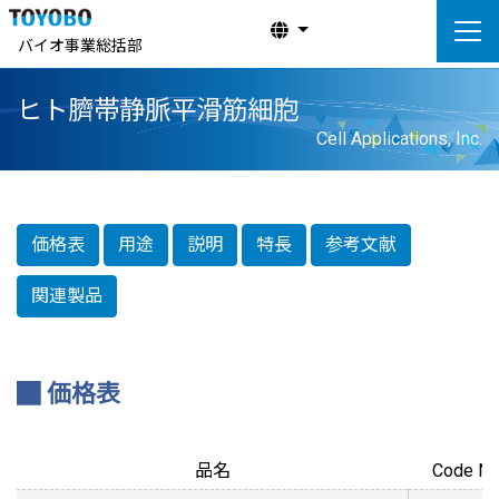
バイオ事業総括部
ヒト臍帯静脈平滑筋細胞
Cell Applications, Inc.
価格表
用途
説明
特長
参考文献
関連製品
価格表
品名
Code No