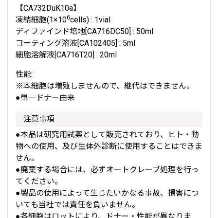
【CA732DuK10a】
6
凍結細胞(1×10
cells) : 1vial
ディファインド培地[CA716DC50] : 50ml
コーティング溶液[CA102405] : 5ml
細胞溶解液[CA716T20] : 20ml
性能:
※本細胞は増殖しませんので、継代はできません。
●単一ドナー由来
注意事項
●本品は研究用試薬として販売されており、ヒト・動
物への使用、及び生体外診断に使用することはできま
せん。
●廃棄する場合には、必ずオートクレーブ処理を行っ
てください。
●製品の使用によって生じたいかなる事故、損害につ
いても当社では責任を負いません。
●各細胞はロットにより、ドナー・性能が異なりま