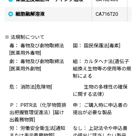
細胞融解溶液
CA716T20
20
※ 法規制について
毒： 毒物及び劇物取締法
国： 国民保護法[毒素]
[医薬用外毒物]
劇： 毒物及び劇物取締法
組： カルタヘナ法(遺伝子
[医薬用外劇物]
組換え生物等の使用等の規
制による
危： 消防法[危険物]
生物の多様性の確保
に関する法律）
Ｐ： PRTR法（化学物質排
申： ご購入時に申込書の
出把握管理促進法）[届け
提出が必要な製品
出義務物質]
労： 労働安全衛生法[通知
なし： 上記法令や申込書
または表示義務物質]
の提出に該当しない製品