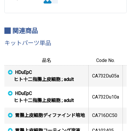
関連商品
キットパーツ単品
品名
Code No.
HDuEpC
CA732Du05a
1 
ヒト十二指腸上皮細胞 ; adult
HDuEpC
CA732Du10a
1 
ヒト十二指腸上皮細胞 ; adult
胃腸上皮細胞ディファインド培地
CA716DC50
50
胃腸上皮細胞コーティング溶液
CA102405
5 