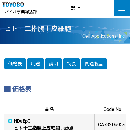
バイオ事業総括部
ヒト十二指腸上皮細胞
Cell Applications, Inc.
価格表
用途
説明
特長
関連製品
価格表
品名
Code No.
HDuEpC
CA732Du05a
ヒト十二指腸上皮細胞 ; adult