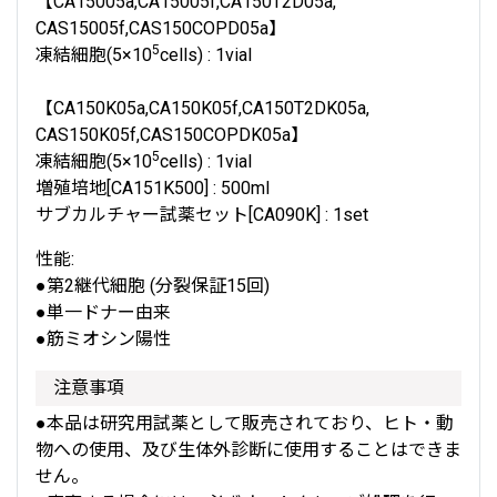
【CA15005a,CA15005f,CA150T2D05a,
CAS15005f,CAS150COPD05a】
5
凍結細胞(5×10
cells) : 1vial
【CA150K05a,CA150K05f,CA150T2DK05a,
CAS150K05f,CAS150COPDK05a】
5
凍結細胞(5×10
cells) : 1vial
増殖培地[CA151K500] : 500ml
サブカルチャー試薬セット[CA090K] : 1set
性能:
●第2継代細胞 (分裂保証15回)
●単一ドナー由来
●筋ミオシン陽性
注意事項
●本品は研究用試薬として販売されており、ヒト・動
物への使用、及び生体外診断に使用することはできま
せん。