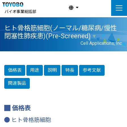
バイオ事業総括部
ヒト骨格筋細胞(ノーマル/糖尿病/慢性
閉塞性肺疾患)(Pre-Screened)
Cell Applications, Inc.
価格表
用途
説明
特長
参考文献
関連製品
価格表
ヒト骨格筋細胞