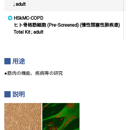
; adult
HSkMC-COPD
ヒト骨格筋細胞 (Pre-Screened) (慢性閉塞性肺疾患)
C
Total Kit ; adult
用途
●筋肉の機能、疾病等の研究
説明