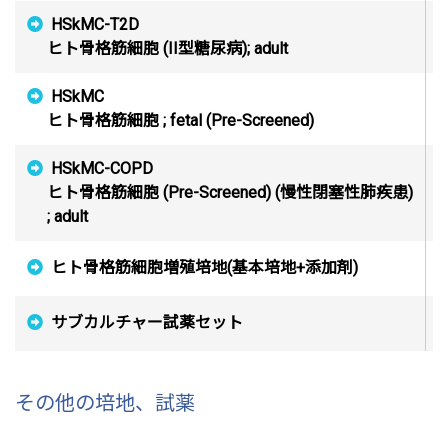
HSkMC-T2D
C
ヒト骨格筋細胞 (II型糖尿病); adult
HSkMC
C
ヒト骨格筋細胞 ; fetal (Pre-Screened)
HSkMC-COPD
ヒト骨格筋細胞 (Pre-Screened) (慢性閉塞性肺疾患)
C
; adult
ヒト骨格筋細胞増殖培地(基本培地+添加剤)
C
サブカルチャー試薬セット
C
その他の培地、試薬