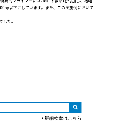
的プライマーにGC tai(l 下線部)を付加し、増幅
100bp以下にしています。また、この実施例において
能でした。
詳細検索はこちら