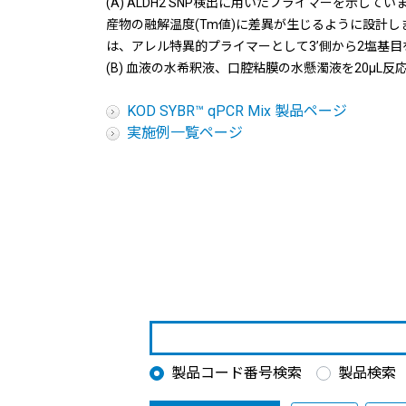
(A) ALDH2 SNP検出に用いたプライマーを示し
産物の融解温度(Tm値)に差異が生じるように設計しま
は、アレル特異的プライマーとして3’側から2塩基目を
(B) 血液の水希釈液、口腔粘膜の水懸濁液を20μ
KOD SYBR™ qPCR Mix 製品ページ
実施例一覧ページ
製品コード番号検索
製品検索