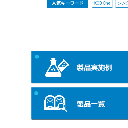
人気キーワード
KOD One
シン