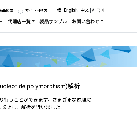
English
中文
한국어
製品検索
サイト内検索
ー
代理店一覧
製品サンプル
お問い合わせ
ucleotide polymorphism)解析
より行うことができます。
さまざま
な原理の
うに設計し、解析を行いました。