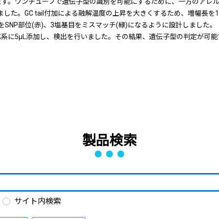
ています。ワンチューブで遺伝子型の識別を可能にするために、一方のアレル特異
した。GC tail付加による融解温度の上昇を大きくするため、増幅長を
SNP部位(赤)、3塩基目をミスマッチ(緑)になるように設計しました。
L反応系に5μL添加し、検出を行いました。その結果、遺伝子型の判定が可
製品検索
サイト内検索