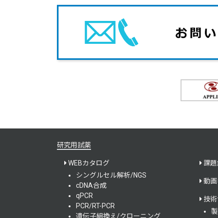
研究用試薬
WEBカタログ
課題
シングルセル解析/NGS
動画
cDNA合成
qPCR
技術
PCR/RT-PCR
製
遺伝子組換え/クローニング