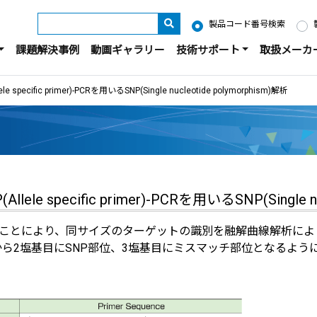
製品コード番号検索
課題解決事例
動画ギャラリー
技術サポート
取扱メーカ
le specific primer)-PCRを用いるSNP(Single nucleotide polymorphism)解析
llele specific primer)-PCRを用いるSNP(Single n
付加することにより、同サイズのターゲットの識別を融解曲線解析に
末端から2塩基目にSNP部位、3塩基目にミスマッチ部位となるよ