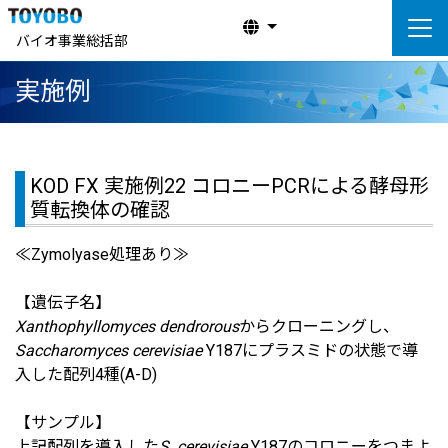
バイオ事業総括部
実施例
KOD FX 実施例22 コロニーPCRによる酵母形
質転換体の確認
≪Zymolyase処理あり≫
【遺伝子名】
Xanthophyllomyces dendrorous
からクローニングし、
Saccharomyces cerevisiae
Y187にプラスミドの状態で導
入した配列4種(A-D)
【サンプル】
上記配列を導入した
S. cerevisiae
Y187のコロニーをつまよ