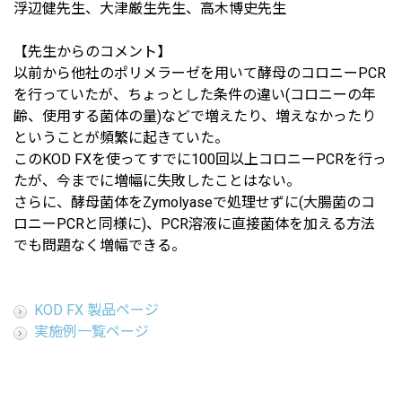
浮辺健先生、大津厳生先生、高木博史先生
【先生からのコメント】
以前から他社のポリメラーゼを用いて酵母のコロニーPCR
を行っていたが、ちょっとした条件の違い(コロニーの年
齢、使用する菌体の量)などで増えたり、増えなかったり
ということが頻繁に起きていた。
このKOD FXを使ってすでに100回以上コロニーPCRを行っ
たが、今までに増幅に失敗したことはない。
さらに、酵母菌体をZymolyaseで処理せずに(大腸菌のコ
ロニーPCRと同様に)、PCR溶液に直接菌体を加える方法
でも問題なく増幅できる。
KOD FX 製品ページ
実施例一覧ページ