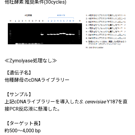
他社酵素:推奨条件(30cycles)
≪Zymolyase処理なし≫
【遺伝子名】
他種酵母のcDNAライブラリー
【サンプル】
上記cDNAライブラリーを導入した
S. cerevisiae
Y187を直
接PCR反応液に懸濁した。
【ターゲット長】
約500～4,000 bp