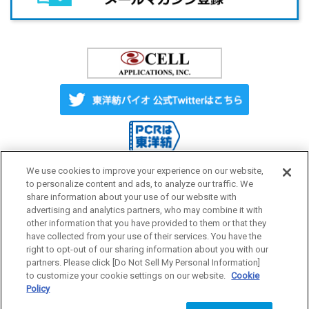
We use cookies to improve your experience on our website,
to personalize content and ads, to analyze our traffic. We
share information about your use of our website with
Label License
ご利用にあたって
advertising and analytics partners, who may combine it with
other information that you have provided to them or that they
have collected from your use of their services. You have the
プライバシーポリシー
サイトマップ
right to opt-out of our sharing information about you with our
partners. Please click [Do Not Sell My Personal Information]
to customize your cookie settings on our website.
Cookie
Policy
研究用試薬