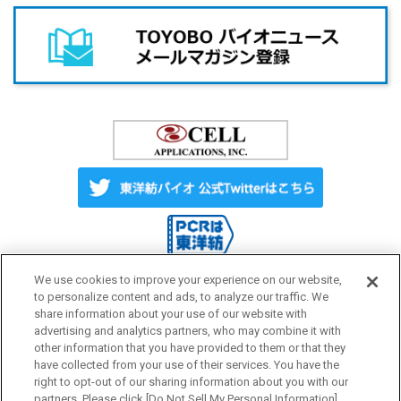
We use cookies to improve your experience on our website,
to personalize content and ads, to analyze our traffic. We
share information about your use of our website with
Label License
ご利用にあたって
advertising and analytics partners, who may combine it with
other information that you have provided to them or that they
have collected from your use of their services. You have the
プライバシーポリシー
サイトマップ
right to opt-out of our sharing information about you with our
partners. Please click [Do Not Sell My Personal Information]