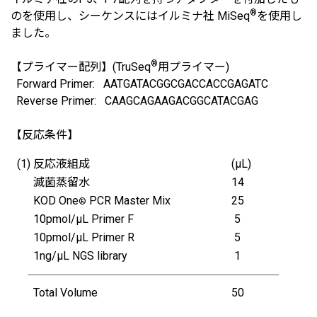
®
のを使用し、シーケンスにはイルミナ社 MiSeq
を使用し
ました。
®
【プライマー配列】(TruSeq
用プライマー)
Forward Primer: AATGATACGGCGACCACCGAGATC
Reverse Primer: CAAGCAGAAGACGGCATACGAG
【反応条件】
(1) 反応液組成
(μL)
滅菌蒸留水
14
KOD One
PCR Master Mix
25
®
10pmol/μL Primer F
5
10pmol/μL Primer R
5
1ng/μL NGS library
1
Total Volume
50