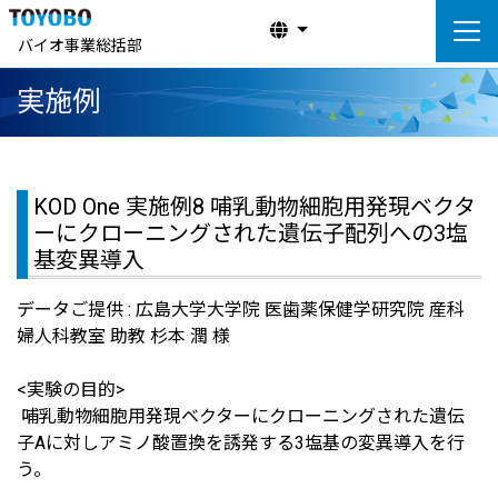
バイオ事業総括部
実施例
KOD One 実施例8 哺乳動物細胞用発現ベクタ
ーにクローニングされた遺伝子配列への3塩
基変異導入
データご提供 : 広島大学大学院 医歯薬保健学研究院 産科
婦人科教室 助教 杉本 潤 様
<実験の目的>
哺乳動物細胞用発現ベクターにクローニングされた遺伝
子Aに対しアミノ酸置換を誘発する3塩基の変異導入を行
う。