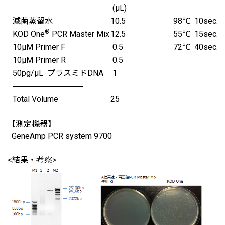
(μL)
滅菌蒸留水
10.5
98℃ 10sec.
®
KOD One
PCR Master Mix
12.5
55℃ 15sec.
10μM Primer F
0.5
72℃ 40sec.
10μM Primer R
0.5
50pg/μL プラスミドDNA
1
Total Volume
25
【測定機器】
GeneAmp PCR system 9700
<結果・考察>