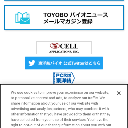
We use cookies to improve your experience on our website,
to personalize content and ads, to analyze our traffic. We
share information about your use of our website with
Label License
ご利用にあたって
advertising and analytics partners, who may combine it with
other information that you have provided to them or that they
have collected from your use of their services. You have the
プライバシーポリシー
サイトマップ
right to opt-out of our sharing information about you with our