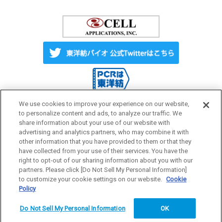
We use cookies to improve your experience on our website,
to personalize content and ads, to analyze our traffic. We
share information about your use of our website with
Label License
ご利用にあたって
advertising and analytics partners, who may combine it with
other information that you have provided to them or that they
have collected from your use of their services. You have the
プライバシーポリシー
サイトマップ
right to opt-out of our sharing information about you with our
partners. Please click [Do Not Sell My Personal Information]
to customize your cookie settings on our website.
Cookie
Policy
研究用試薬
Do Not Sell My Personal Information
OK
Copyright © 1996-2026 TOYOBO CO., LTD. All rights reserved.