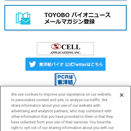
We use cookies to improve your experience on our website,
to personalize content and ads, to analyze our traffic. We
share information about your use of our website with
Label License
ご利用にあたって
advertising and analytics partners, who may combine it with
other information that you have provided to them or that they
have collected from your use of their services. You have the
プライバシーポリシー
サイトマップ
right to opt-out of our sharing information about you with our