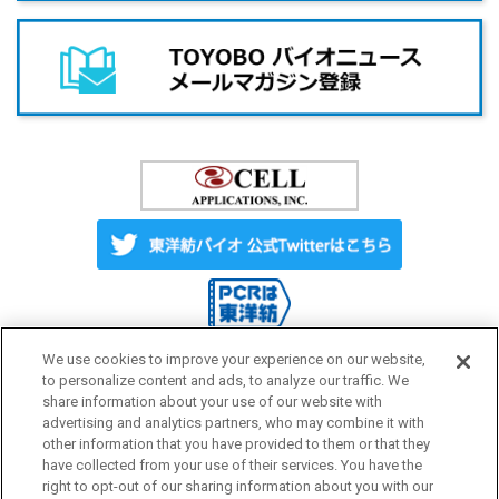
We use cookies to improve your experience on our website,
to personalize content and ads, to analyze our traffic. We
share information about your use of our website with
Label License
ご利用にあたって
advertising and analytics partners, who may combine it with
other information that you have provided to them or that they
have collected from your use of their services. You have the
プライバシーポリシー
サイトマップ
right to opt-out of our sharing information about you with our