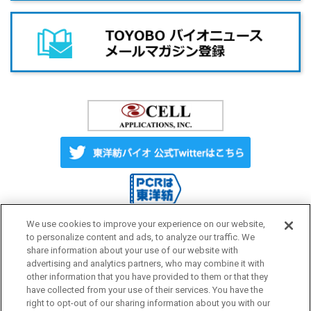
We use cookies to improve your experience on our website,
to personalize content and ads, to analyze our traffic. We
share information about your use of our website with
Label License
ご利用にあたって
advertising and analytics partners, who may combine it with
other information that you have provided to them or that they
have collected from your use of their services. You have the
プライバシーポリシー
サイトマップ
right to opt-out of our sharing information about you with our