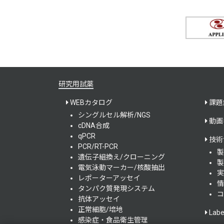
研究用試薬
WEBカタログ
課題
シングルセル解析/NGS
動画
cDNA合成
qPCR
技術
PCR/RT-PCR
製
遺伝子組換え/クローニング
製
電気泳動マーカー/核酸抽出
実
レポーターアッセイ
情
タンパク質発現システム
コ
抗体アッセイ
正常細胞/培地
Lab
感染症・食品衛生管理