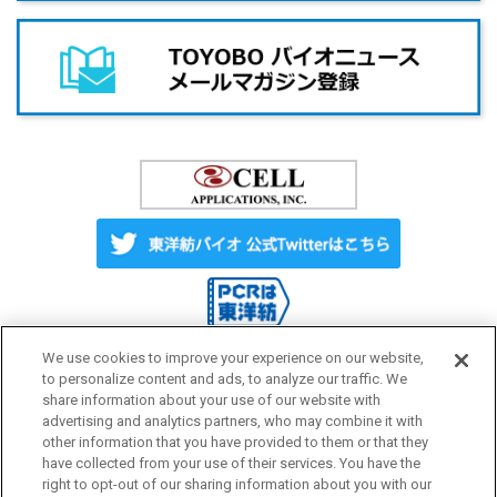
We use cookies to improve your experience on our website,
to personalize content and ads, to analyze our traffic. We
share information about your use of our website with
Label License
ご利用にあたって
advertising and analytics partners, who may combine it with
other information that you have provided to them or that they
have collected from your use of their services. You have the
プライバシーポリシー
サイトマップ
right to opt-out of our sharing information about you with our