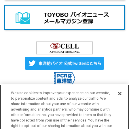
We use cookies to improve your experience on our website,
to personalize content and ads, to analyze our traffic. We
share information about your use of our website with
Label License
ご利用にあたって
advertising and analytics partners, who may combine it with
other information that you have provided to them or that they
have collected from your use of their services. You have the
プライバシーポリシー
サイトマップ
right to opt-out of our sharing information about you with our