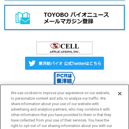
We use cookies to improve your experience on our website,
to personalize content and ads, to analyze our traffic. We
share information about your use of our website with
Label License
ご利用にあたって
advertising and analytics partners, who may combine it with
other information that you have provided to them or that they
have collected from your use of their services. You have the
プライバシーポリシー
サイトマップ
right to opt-out of our sharing information about you with our